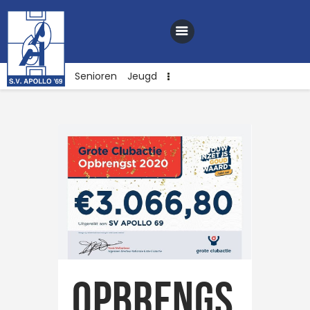
Senioren
Jeugd
Home
Nieuws
Club
Sponsoren
Webshop
Contact
Vacatures
Opbrengs
Lid worden