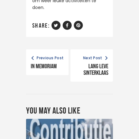
om weer leuke activiteiten te
doen.
share:
Previous Post
Next Post
In memoriam
Lang leve
Sinterklaas
You May Also Like