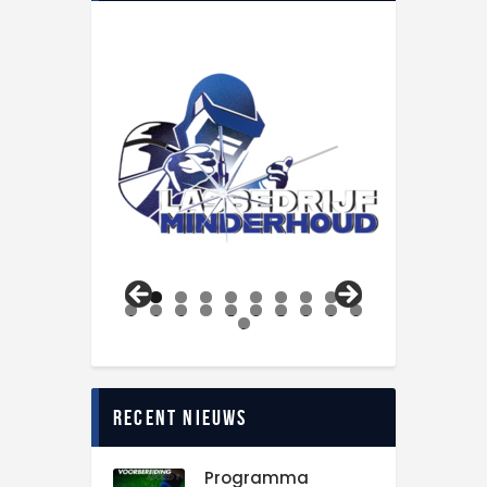
0
1
2
3
4
5
6
7
8
9
0
1
Recent nieuws
Programma