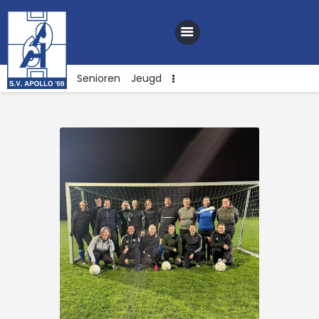
Senioren
Jeugd
Home
Nieuws
Club
Sponsoren
Webshop
Contact
Vacatures
Lid worden