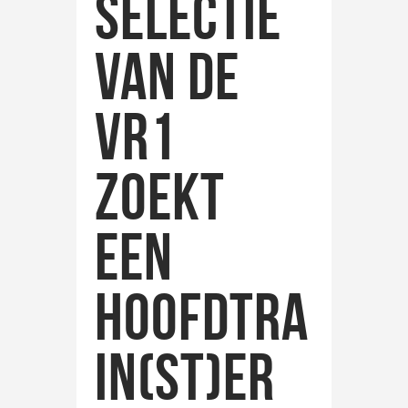
selectie
van de
VR1
zoekt
een
hoofdtra
in(st)er