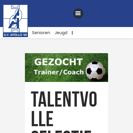
Senioren
Jeugd
Home
Nieuws
Club
Sponsoren
Talentvo
Webshop
Contact
lle
Vacatures
Lid worden