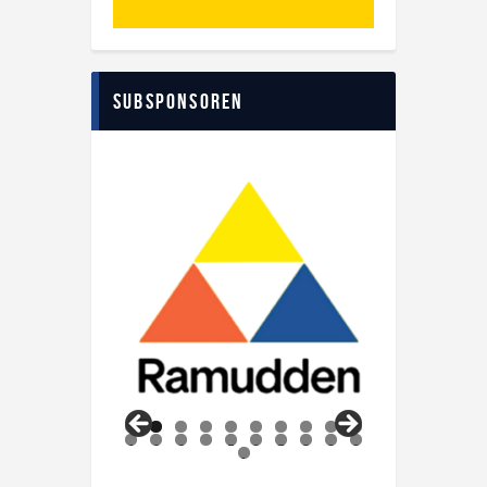
Subsponsoren
0
1
2
3
4
5
6
7
8
9
0
1