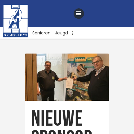
Senioren
Jeugd
Home
Nieuws
Club
Sponsoren
Webshop
Contact
Nieuwe
Vacatures
Lid worden