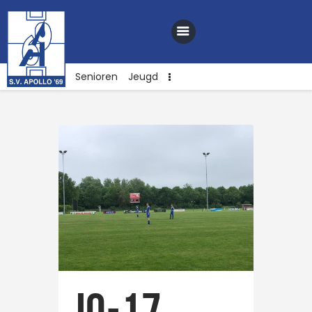
Senioren
Jeugd
Home
Nieuws
Club
Sponsoren
Webshop
Contact
Vacatures
JO-17
Lid worden