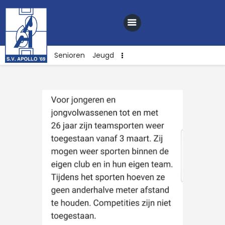
Senioren
Jeugd
Home
Nieuws
Club
Sponsoren
Webshop
Contact
Vacatures
Lid worden