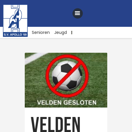
Senioren
Jeugd
Home
Nieuws
Club
Sponsoren
Webshop
Contact
Vacatures
Velden
Lid worden