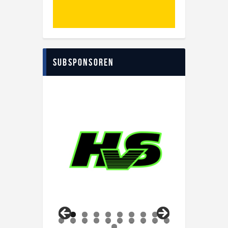
Subsponsoren
0
1
2
3
4
5
6
7
8
9
0