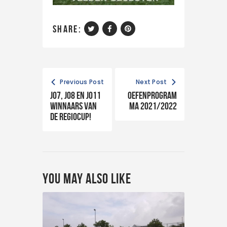
share:
Previous Post
Next Post
JO7, JO8 en JO11
Oefenprogram
winnaars van
ma 2021/2022
de Regiocup!
You May Also Like