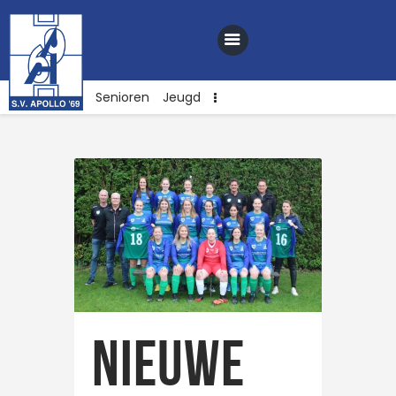
Senioren
Jeugd
Home
Nieuws
Club
Sponsoren
Webshop
Contact
Nieuwe
Vacatures
Lid worden