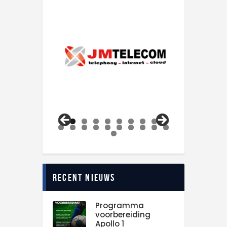
0
1
2
3
4
5
6
7
8
9
0
1
Recent nieuws
Programma
voorbereiding
Apollo 1