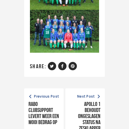
share:
Previous Post
Next Post
Rabo
Apollo 1
clubsupport
behoudt
levert weer een
ongeslagen
mooi bedrag op
status na
zesklapper