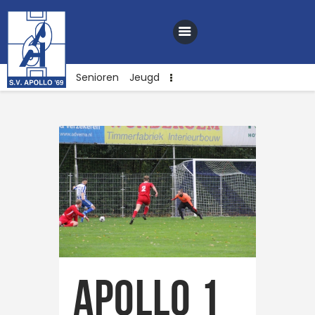
Senioren
Jeugd
Home
Nieuws
Club
Sponsoren
Webshop
Contact
Vacatures
Apollo 1
Lid worden