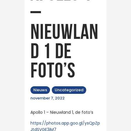
–
Nieuwlan
d 1 de
foto’s
Nieuws
Uncategorized
november 7, 2022
Apollo 1 – Nieuwland 1, de foto’s
https://photos.app.goo.gl/ysQpZp
JtdSVGE3iM7