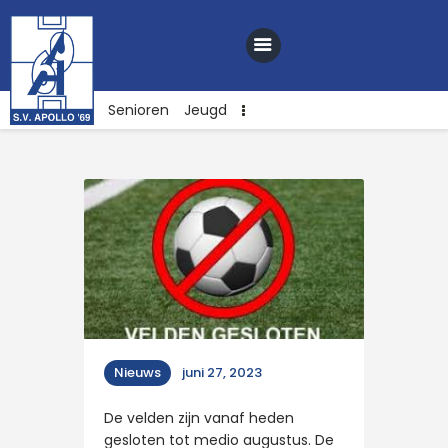
Senioren
Jeugd
Home
Nieuws
Club
Sponsoren
Webshop
Contact
Nieuws
juni 27, 2023
Vacatures
De velden zijn vanaf heden
Lid worden
gesloten tot medio augustus. De